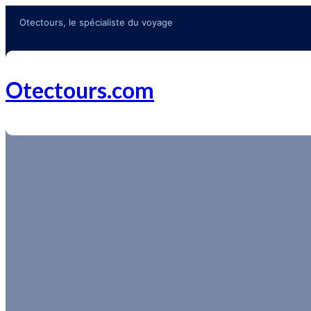
Otectours, le spécialiste du voyage
Otectours.com