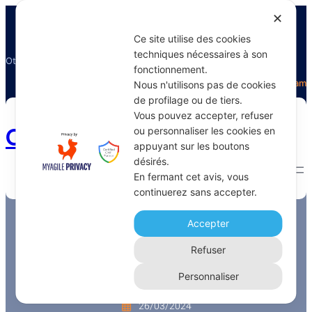
✕
Ce site utilise des cookies
techniques nécessaires à son
Otectours, le spécialiste du voyage
fonctionnement.
Facebook
Twitter
Instagram
Nous n'utilisons pas de cookies
de profilage ou de tiers.
Vous pouvez accepter, refuser
Otectours.com
ou personnaliser les cookies en
appuyant sur les boutons
désirés.
En fermant cet avis, vous
continuerez sans accepter.
Etape incontournable à
Borobudur – Le temple
Accepter
Boudhiste
Refuser
Personnaliser
graziellapro
26/03/2024