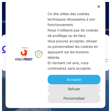
✕
Ce site utilise des cookies
techniques nécessaires à son
Otectours, le spécialiste du voyage
fonctionnement.
Facebook
Twitter
Instagram
Nous n'utilisons pas de cookies
de profilage ou de tiers.
Vous pouvez accepter, refuser
Otectours.com
ou personnaliser les cookies en
appuyant sur les boutons
désirés.
En fermant cet avis, vous
continuerez sans accepter.
spiritualité
Accepter
Home 
Archive
Refuser
Personnaliser