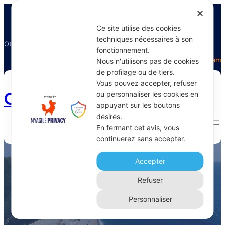
✕
Ce site utilise des cookies
techniques nécessaires à son
Otectours, le spécialiste du voyage
fonctionnement.
Facebook
Twitter
Instagram
Nous n'utilisons pas de cookies
de profilage ou de tiers.
Vous pouvez accepter, refuser
Otectours.com
ou personnaliser les cookies en
appuyant sur les boutons
désirés.
En fermant cet avis, vous
continuerez sans accepter.
tripas à moda do Porto
Accepter
Home 
Archive
Refuser
Personnaliser