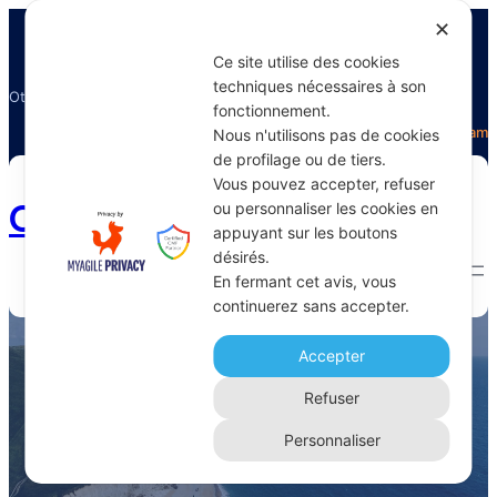
✕
Ce site utilise des cookies
techniques nécessaires à son
Otectours, le spécialiste du voyage
fonctionnement.
Facebook
Twitter
Instagram
Nous n'utilisons pas de cookies
de profilage ou de tiers.
Vous pouvez accepter, refuser
Otectours.com
ou personnaliser les cookies en
appuyant sur les boutons
désirés.
En fermant cet avis, vous
continuerez sans accepter.
transporteur privé
Accepter
Home 
Archive
Refuser
Personnaliser