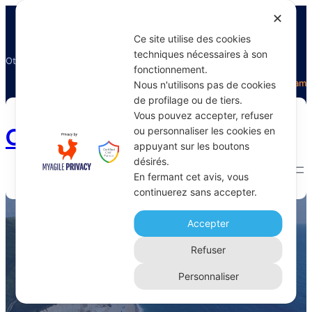
✕
Ce site utilise des cookies
techniques nécessaires à son
Otectours, le spécialiste du voyage
fonctionnement.
Facebook
Twitter
Instagram
Nous n'utilisons pas de cookies
de profilage ou de tiers.
Vous pouvez accepter, refuser
Otectours.com
ou personnaliser les cookies en
appuyant sur les boutons
désirés.
En fermant cet avis, vous
continuerez sans accepter.
transport en taxi
Accepter
Home 
Archive
Refuser
Personnaliser