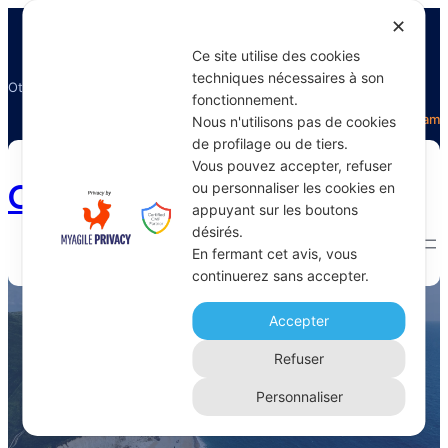
✕
Ce site utilise des cookies
techniques nécessaires à son
Otectours, le spécialiste du voyage
fonctionnement.
Facebook
Twitter
Instagram
Nous n'utilisons pas de cookies
de profilage ou de tiers.
Vous pouvez accepter, refuser
Otectours.com
ou personnaliser les cookies en
appuyant sur les boutons
désirés.
En fermant cet avis, vous
continuerez sans accepter.
Tapas
Accepter
Home 
Archive
Refuser
Personnaliser