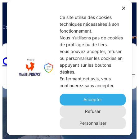
✕
Ce site utilise des cookies
techniques nécessaires à son
Otectours, le spécialiste du voyage
fonctionnement.
Facebook
Twitter
Instagram
Nous n'utilisons pas de cookies
de profilage ou de tiers.
Vous pouvez accepter, refuser
Otectours.com
ou personnaliser les cookies en
appuyant sur les boutons
désirés.
En fermant cet avis, vous
continuerez sans accepter.
St. Anton
Accepter
Home 
Archive
Refuser
Personnaliser