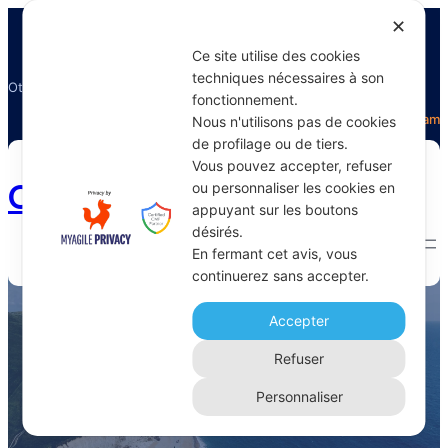
✕
Ce site utilise des cookies
techniques nécessaires à son
Otectours, le spécialiste du voyage
fonctionnement.
Facebook
Twitter
Instagram
Nous n'utilisons pas de cookies
de profilage ou de tiers.
Vous pouvez accepter, refuser
Otectours.com
ou personnaliser les cookies en
appuyant sur les boutons
désirés.
En fermant cet avis, vous
continuerez sans accepter.
région viticole Douro
Accepter
Home 
Archive
Refuser
Personnaliser