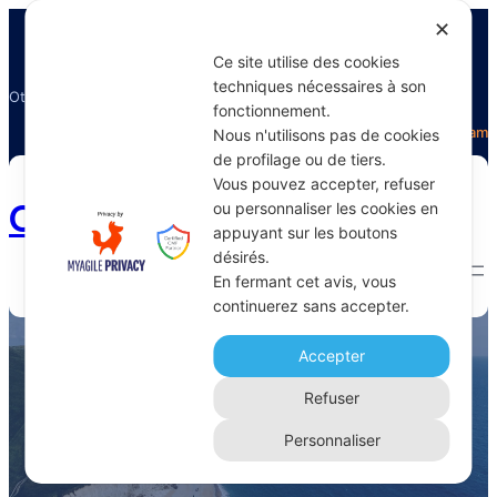
✕
Ce site utilise des cookies
techniques nécessaires à son
Otectours, le spécialiste du voyage
fonctionnement.
Facebook
Twitter
Instagram
Nous n'utilisons pas de cookies
de profilage ou de tiers.
Vous pouvez accepter, refuser
Otectours.com
ou personnaliser les cookies en
appuyant sur les boutons
désirés.
En fermant cet avis, vous
continuerez sans accepter.
offres train
Accepter
Home 
Archive
Refuser
Personnaliser