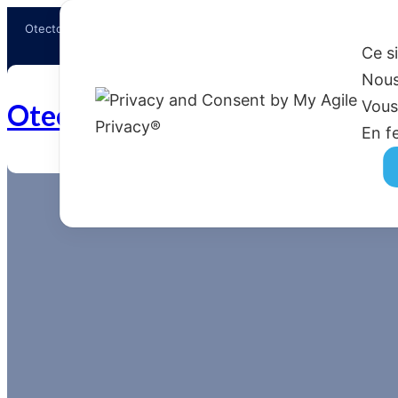
Otectours, le spécialiste du voyage
Ce s
Nous
Vous
Otectours.com
En f