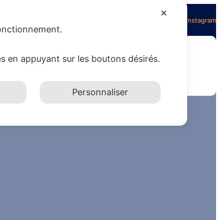
✕
Facebook
Twitter
Instagram
 fonctionnement.
es en appuyant sur les boutons désirés.
NTACT
A PROPOS DU SITE
Personnaliser