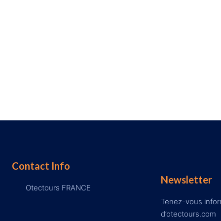
Contact Info
Newsletter
Otectours FRANCE
Tenez-vous inform
d’otectours.com