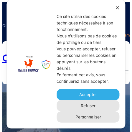
✕
Ce site utilise des cookies
techniques nécessaires à son
Otectours, le spécialiste du voyage
fonctionnement.
Facebook
Twitter
Instagram
Nous n'utilisons pas de cookies
de profilage ou de tiers.
Vous pouvez accepter, refuser
Otectours.com
ou personnaliser les cookies en
appuyant sur les boutons
désirés.
En fermant cet avis, vous
continuerez sans accepter.
Mont-Blanc
Accepter
Home 
Archive
Refuser
Personnaliser