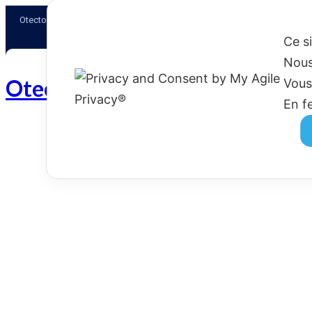
Otectours, le spécialiste du voyage
Ce s
Nous
Otectours.com
Vous
En f