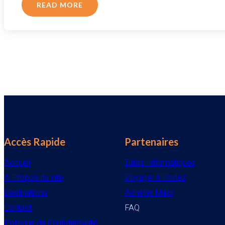
ABOUT
READ MORE
OPTEZ
POUR
LES
SERVICES
DE
TRANSFERT
Accès Rapide
Partenaires
Accueil
Tutos Informatiques
A Propos du site
Voyager à Rodez
Destinations
Acheter Malin
Contact
FAQ
Politique de Confidentialité