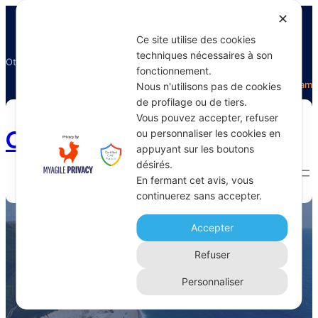
✕
Ce site utilise des cookies
techniques nécessaires à son
Otectours, le spécialiste du voyage
fonctionnement.
Facebook
Twitter
Instagram
Nous n'utilisons pas de cookies
de profilage ou de tiers.
Vous pouvez accepter, refuser
Otectours.com
ou personnaliser les cookies en
appuyant sur les boutons
désirés.
En fermant cet avis, vous
continuerez sans accepter.
gestion des visas
Accepter
Home 
Archive
Refuser
Personnaliser