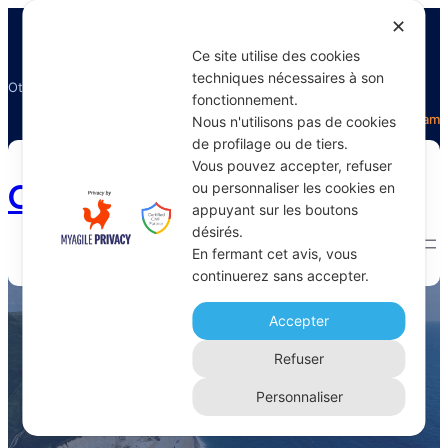
✕
Ce site utilise des cookies
techniques nécessaires à son
Otectours, le spécialiste du voyage
fonctionnement.
Facebook
Twitter
Instagram
Nous n'utilisons pas de cookies
de profilage ou de tiers.
Vous pouvez accepter, refuser
Otectours.com
ou personnaliser les cookies en
appuyant sur les boutons
désirés.
En fermant cet avis, vous
continuerez sans accepter.
facilité embarquement train
Accepter
Home 
Archive
Refuser
Personnaliser