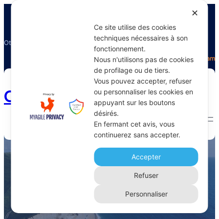
✕
Ce site utilise des cookies
techniques nécessaires à son
Otectours, le spécialiste du voyage
fonctionnement.
Facebook
Twitter
Instagram
Nous n'utilisons pas de cookies
de profilage ou de tiers.
Vous pouvez accepter, refuser
Otectours.com
ou personnaliser les cookies en
appuyant sur les boutons
désirés.
En fermant cet avis, vous
continuerez sans accepter.
exploration du monde
Accepter
Home 
Archive
Refuser
Personnaliser