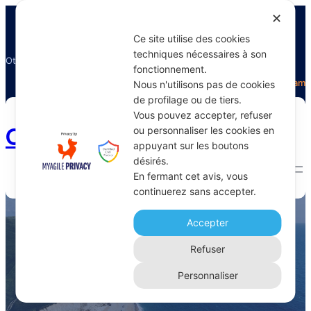
✕
Ce site utilise des cookies
techniques nécessaires à son
Otectours, le spécialiste du voyage
fonctionnement.
Facebook
Twitter
Instagram
Nous n'utilisons pas de cookies
de profilage ou de tiers.
Vous pouvez accepter, refuser
Otectours.com
ou personnaliser les cookies en
appuyant sur les boutons
désirés.
En fermant cet avis, vous
continuerez sans accepter.
délais de visa
Accepter
Home 
Archive
Refuser
Personnaliser