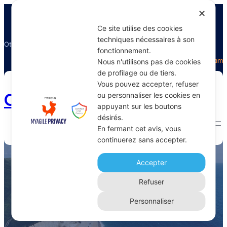
✕
Ce site utilise des cookies
techniques nécessaires à son
Otectours, le spécialiste du voyage
fonctionnement.
Facebook
Twitter
Instagram
Nous n'utilisons pas de cookies
de profilage ou de tiers.
Vous pouvez accepter, refuser
Otectours.com
ou personnaliser les cookies en
appuyant sur les boutons
désirés.
En fermant cet avis, vous
continuerez sans accepter.
visite guidée
Accepter
Home 
Archive
Refuser
Personnaliser