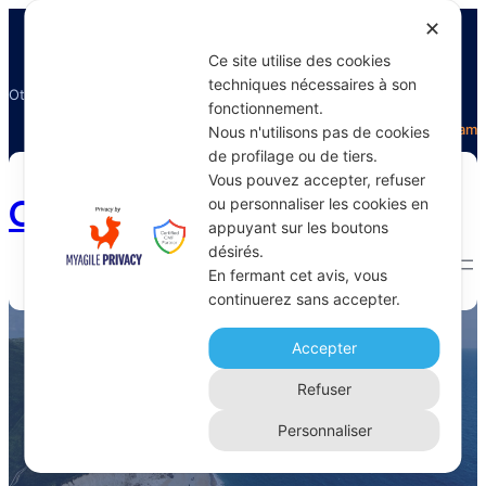
✕
Ce site utilise des cookies
techniques nécessaires à son
Otectours, le spécialiste du voyage
fonctionnement.
Facebook
Twitter
Instagram
Nous n'utilisons pas de cookies
de profilage ou de tiers.
Vous pouvez accepter, refuser
Otectours.com
ou personnaliser les cookies en
appuyant sur les boutons
désirés.
En fermant cet avis, vous
continuerez sans accepter.
temps de trajet train
Accepter
Home 
Archive
Refuser
Personnaliser