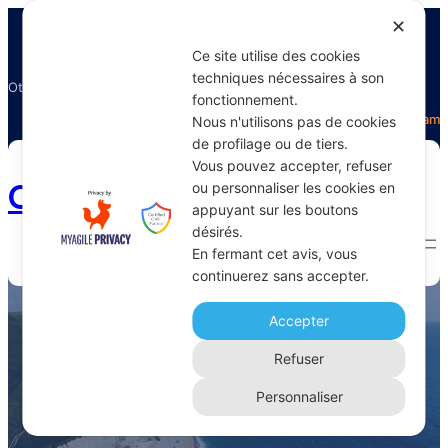
✕
Ce site utilise des cookies
techniques nécessaires à son
Otectours, le spécialiste du voyage
fonctionnement.
Facebook
Twitter
Instagram
Nous n'utilisons pas de cookies
de profilage ou de tiers.
Vous pouvez accepter, refuser
Otectours.com
ou personnaliser les cookies en
appuyant sur les boutons
désirés.
En fermant cet avis, vous
continuerez sans accepter.
stations de ski
Accepter
Home 
Archive
Refuser
Personnaliser