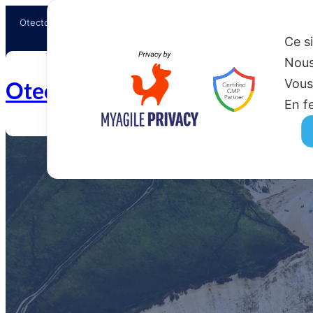
Otectours, le spécialiste du voyage
Ce s
Nous
Vous
Otectours.com
En f