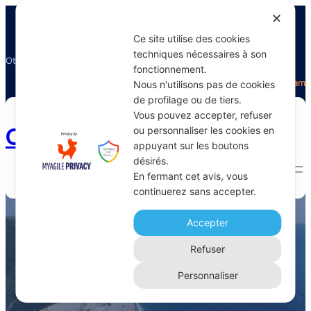
✕
Ce site utilise des cookies
techniques nécessaires à son
Otectours, le spécialiste du voyage
fonctionnement.
Facebook
Twitter
Instagram
Nous n'utilisons pas de cookies
de profilage ou de tiers.
Vous pouvez accepter, refuser
Otectours.com
ou personnaliser les cookies en
appuyant sur les boutons
désirés.
En fermant cet avis, vous
continuerez sans accepter.
réduire les coûts transport
Accepter
Home 
Archive
Refuser
Personnaliser