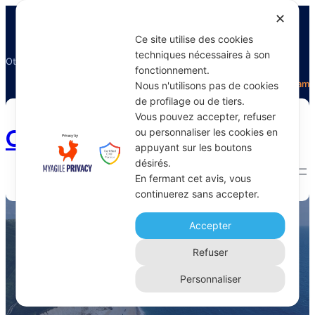
✕
Ce site utilise des cookies
techniques nécessaires à son
Otectours, le spécialiste du voyage
fonctionnement.
Facebook
Twitter
Instagram
Nous n'utilisons pas de cookies
de profilage ou de tiers.
Vous pouvez accepter, refuser
Otectours.com
ou personnaliser les cookies en
appuyant sur les boutons
désirés.
En fermant cet avis, vous
continuerez sans accepter.
concurrence
Accepter
Home 
Archive
Refuser
Personnaliser